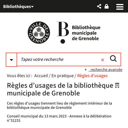
Aller
Aller
Aller
Bibliothèques
au
au
à
menu
contenu
la
recherche
recherche avancée
Vous êtes ici :
Accueil
/
En pratique
/
Règles d’usages
Règles d’usages de la bibliothèque
municipale de Grenoble
Ces règles d’usages tiennent lieu de règlement intérieur de la
bibliothèque municipale de Grenoble
Conseil municipal du 13 mars 2023 - Annexe à la délibération
n°31231